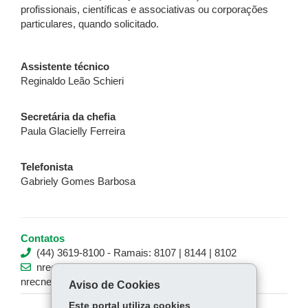
profissionais, científicas e associativas ou corporações
particulares, quando solicitado.
Assistente técnico
Reginaldo Leão Schieri
Secretária da chefia
Paula Glacielly Ferreira
Telefonista
Gabriely Gomes Barbosa
Contatos
(44) 3619-8100 - Ramais: 8107 | 8144 | 8102
nrecne_ass.tecnico@educacao.pr.gov.br |
nrecne_chefia@educacao.pr.gov.br
Aviso de Cookies
Este portal utiliza cookies