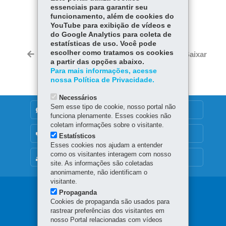
essenciais para garantir seu
COMPARTILHE:
funcionamento, além de cookies do
YouTube para exibição de vídeos e
Fa
W
do Google Analytics para coleta de
ce
ha
estatísticas de uso. Você pode
Tw
bo
ts
escolher como tratamos os cookies
Voltar
Início
Imprimir
Baixar
itt
a partir das opções abaixo.
ok
Ap
er
Para mais informações, acesse
p
nossa Política de Privacidade.
Necessários
Sem esse tipo de cookie, nosso portal não
DENUNCIE CORRUPÇÃO
funciona plenamente. Esses cookies não
coletam informações sobre o visitante.
OUVIDORIA
Estatísticos
Esses cookies nos ajudam a entender
como os visitantes interagem com nosso
MAPA DO SITE
site. As informações são coletadas
anonimamente, não identificam o
visitante.
Navegação
Propaganda
Cookies de propaganda são usados para
principal
rastrear preferências dos visitantes em
nosso Portal relacionadas com vídeos