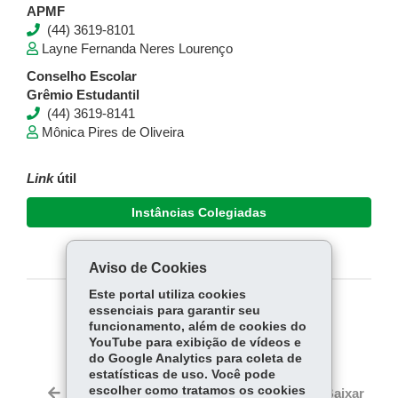
APMF
(44) 3619-8101
Layne Fernanda Neres Lourenço
Conselho Escolar
Grêmio Estudantil
(44) 3619-8141
Mônica Pires de Oliveira
Link
útil
Instâncias Colegiadas
Aviso de Cookies
Este portal utiliza cookies
essenciais para garantir seu
COMPARTILHE:
funcionamento, além de cookies do
YouTube para exibição de vídeos e
Fa
W
do Google Analytics para coleta de
ce
ha
estatísticas de uso. Você pode
Tw
bo
ts
escolher como tratamos os cookies
Voltar
Início
Imprimir
Baixar