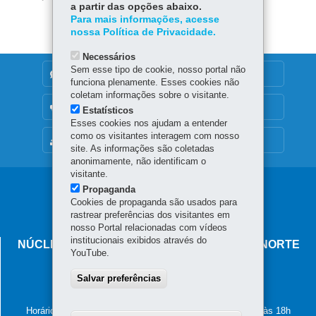
itt
a partir das opções abaixo.
ok
Ap
er
Para mais informações, acesse
p
nossa Política de Privacidade.
Necessários
Sem esse tipo de cookie, nosso portal não
DENUNCIE CORRUPÇÃO
funciona plenamente. Esses cookies não
coletam informações sobre o visitante.
OUVIDORIA
Estatísticos
Esses cookies nos ajudam a entender
como os visitantes interagem com nosso
MAPA DO SITE
site. As informações são coletadas
anonimamente, não identificam o
visitante.
Navegação
Propaganda
Cookies de propaganda são usados para
principal
rastrear preferências dos visitantes em
nosso Portal relacionadas com vídeos
institucionais exibidos através do
NÚCLEO REGIONAL DE EDUCAÇÃO DE CIANORTE
YouTube.
Avenida Brasil, 2185
Salvar preferências
87.201-100
-
Cianorte
-
PR
MAPA
(44) 3619-8100
Horário de atendimento: de segunda a sexta-feira, das 8h às 18h