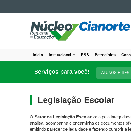
Ir para o conteúdo
NÚCLEO
Ir para a navegação
Ir para a busca
REGIONAL
Mapa do site
DE
EDUCAÇÃO
DE
Inicio
Institucional
PSS
Patrocínios
Cons
CIANORTE
Navegação
principal
Serviços para você!
ALUNOS E RES
Legislação Escolar
O
Setor de Legislação Escolar
zela pela integridad
analisa, acompanha e encaminha os documentos oficia
emitindo parecer de legalidade e fazendo cumprir a le