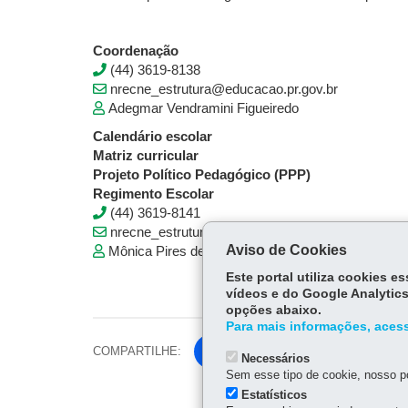
Coordenação
(44) 3619-8138
nrecne_estrutura@educacao.pr.gov.br
Adegmar Vendramini Figueiredo
Calendário escolar
Matriz curricular
Projeto Político Pedagógico (PPP)
Regimento Escolar
(44) 3619-8141
nrecne_estrutura@educacao.pr.gov.br
Aviso de Cookies
Mônica Pires de Oliveira
Este portal utiliza cookies 
vídeos e do Google Analytics
opções abaixo.
Para mais informações, acess
COMPARTILHE:
Fa
Necessários
ce
Sem esse tipo de cookie, nosso po
Tw
bo
Estatísticos