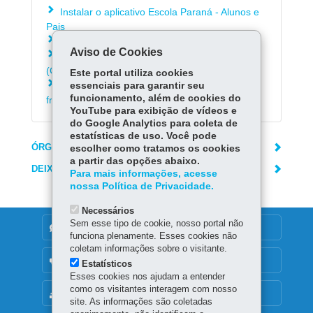
Instalar o aplicativo Escola Paraná - Alunos e
Pais
Acessar a plataforma Redação Paraná
Aviso de Cookies
Acessar informações sobre o coronavírus
(Covid-19)
Este portal utiliza cookies
Consultar as respostas para as dúvidas mais
essenciais para garantir seu
funcionamento, além de cookies do
frequentes sobre o coronavírus (Covid-19)
YouTube para exibição de vídeos e
do Google Analytics para coleta de
estatísticas de uso. Você pode
ÓRGÃO RESPONSÁVEL
escolher como tratamos os cookies
a partir das opções abaixo.
DEIXE SUA OPINIÃO
Para mais informações, acesse
nossa Política de Privacidade.
Necessários
Sem esse tipo de cookie, nosso portal não
DENUNCIE CORRUPÇÃO
funciona plenamente. Esses cookies não
coletam informações sobre o visitante.
OUVIDORIA
Estatísticos
Esses cookies nos ajudam a entender
como os visitantes interagem com nosso
MAPA DO SITE
site. As informações são coletadas