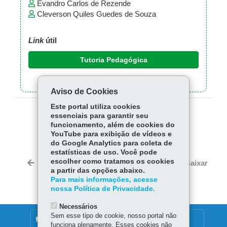
Evandro Carlos de Rezende
Cleverson Quiles Guedes de Souza
Link
útil
Tutoria Pedagógica
Aviso de Cookies
Este portal utiliza cookies
essenciais para garantir seu
COMPARTILHE:
funcionamento, além de cookies do
YouTube para exibição de vídeos e
Fa
W
do Google Analytics para coleta de
ce
ha
estatísticas de uso. Você pode
Tw
bo
ts
escolher como tratamos os cookies
Voltar
Início
Imprimir
Baixar
itt
a partir das opções abaixo.
ok
Ap
er
Para mais informações, acesse
p
nossa Política de Privacidade.
Necessários
Sem esse tipo de cookie, nosso portal não
DENUNCIE CORRUPÇÃO
funciona plenamente. Esses cookies não