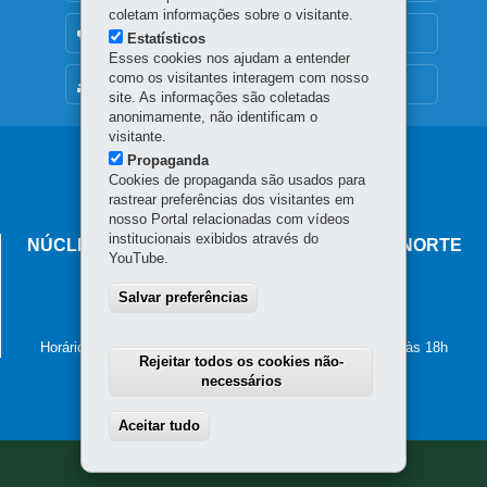
coletam informações sobre o visitante.
OUVIDORIA
Estatísticos
Esses cookies nos ajudam a entender
como os visitantes interagem com nosso
MAPA DO SITE
site. As informações são coletadas
anonimamente, não identificam o
visitante.
Navegação
Propaganda
Cookies de propaganda são usados para
principal
rastrear preferências dos visitantes em
nosso Portal relacionadas com vídeos
institucionais exibidos através do
NÚCLEO REGIONAL DE EDUCAÇÃO DE CIANORTE
YouTube.
Avenida Brasil, 2185
Salvar preferências
87.201-100
-
Cianorte
-
PR
MAPA
(44) 3619-8100
Horário de atendimento: de segunda a sexta-feira, das 8h às 18h
Rejeitar todos os cookies não-
necessários
Aceitar tudo
Withdraw consent