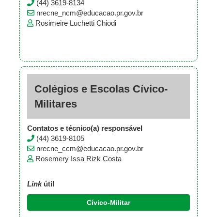
(44) 3619-8134
nrecne_ncm@educacao.pr.gov.br
Rosimeire Luchetti Chiodi
Colégios e Escolas Cívico-
Militares
Contatos e técnico(a) responsável
(44) 3619-8105
nrecne_ccm@educacao.pr.gov.br
Rosemery Issa Rizk Costa
Link
útil
Cívico-Militar