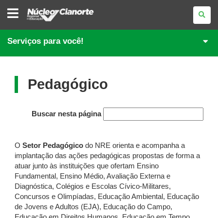
NÚCLEO
REGIONAL
DE
EDUCAÇÃO
DE
Serviços para você!
CIANORTE
Pedagógico
Buscar nesta página
O
Setor Pedagógico
do NRE orienta e acompanha a
implantação das ações pedagógicas propostas de forma a
atuar junto às instituições que ofertam Ensino
Fundamental, Ensino Médio, Avaliação Externa e
Diagnóstica, Colégios e Escolas Cívico-Militares,
Concursos e Olimpíadas, Educação Ambiental, Educação
de Jovens e Adultos (EJA), Educação do Campo,
Educação em Direitos Humanos, Educação em Tempo