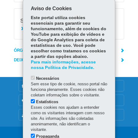
Aviso de Cookies
Este portal utiliza cookies
Serviços Relacionados:
essenciais para garantir seu
funcionamento, além de cookies do
Consultar boletim escolar
YouTube para exibição de vídeos e
do Google Analytics para coleta de
estatísticas de uso. Você pode
ÓRGÃO RESPONSÁVEL
escolher como tratamos os cookies
a partir das opções abaixo.
DEIXE SUA OPINIÃO
Para mais informações, acesse
nossa Política de Privacidade.
Necessários
Sem esse tipo de cookie, nosso portal não
DENUNCIE CORRUPÇÃO
funciona plenamente. Esses cookies não
coletam informações sobre o visitante.
OUVIDORIA
Estatísticos
Esses cookies nos ajudam a entender
como os visitantes interagem com nosso
MAPA DO SITE
site. As informações são coletadas
anonimamente, não identificam o
visitante.
Navegação
Propaganda