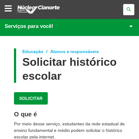
NÚCLEO
REGIONAL
DE
EDUCAÇÃO
DE
Serviços para você!
CIANORTE
Educação
Alunos e responsáveis
Solicitar histórico
escolar
SOLICITAR
O que é
Por meio desse serviço, estudantes da rede estadual de
ensino fundamental e médio podem solicitar o histórico
escolar pela internet.