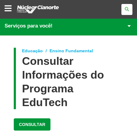
NÚCLEO
REGIONAL
DE
EDUCAÇÃO
DE
Serviços para você!
CIANORTE
Educação
Ensino Fundamental
Consultar
Informações do
Programa
EduTech
CONSULTAR