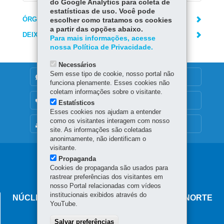
do Google Analytics para coleta de
estatísticas de uso. Você pode
ÓRGÃO RESPONSÁVEL
escolher como tratamos os cookies
a partir das opções abaixo.
DEIXE SUA OPINIÃO
Para mais informações, acesse
nossa Política de Privacidade.
Necessários
Sem esse tipo de cookie, nosso portal não
DENUNCIE CORRUPÇÃO
funciona plenamente. Esses cookies não
coletam informações sobre o visitante.
OUVIDORIA
Estatísticos
Esses cookies nos ajudam a entender
como os visitantes interagem com nosso
MAPA DO SITE
site. As informações são coletadas
anonimamente, não identificam o
visitante.
Navegação
Propaganda
Cookies de propaganda são usados para
principal
rastrear preferências dos visitantes em
nosso Portal relacionadas com vídeos
institucionais exibidos através do
NÚCLEO REGIONAL DE EDUCAÇÃO DE CIANORTE
YouTube.
Avenida Brasil, 2185
Salvar preferências
87.201-100
-
Cianorte
-
PR
MAPA