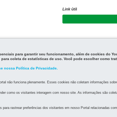
Link
útil
essenciais para garantir seu funcionamento, além de cookies do Y
 para coleta de estatísticas de uso. Você pode escolher como tra
e nossa Política de Privacidade.
MAPA D
rtal não funciona plenamente. Esses cookies não coletam informações sobre 
der como os visitantes interagem com nosso site. As informações são cole
L DE EDUCAÇÃO DE CIANORTE
R
MAPA
para rastrear preferências dos visitantes em nosso Portal relacionadas com 