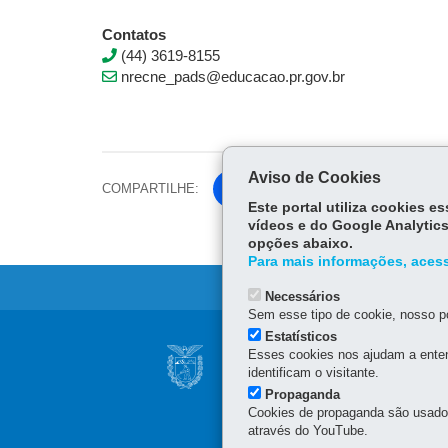
Contatos
(44) 3619-8155
nrecne_pads@educacao.pr.gov.br
Aviso de Cookies
COMPARTILHE:
Fa
Este portal utiliza cookies 
ce
vídeos e do Google Analytics
Tw
bo
opções abaixo.
itt
ok
Para mais informações, acess
er
Necessários
Sem esse tipo de cookie, nosso po
Estatísticos
Navegação
Esses cookies nos ajudam a enten
NÚCLEO REGIONA
principal
identificam o visitante.
Avenida Brasil, 2185
Propaganda
87.201-100
-
Cianorte
-
P
Cookies de propaganda são usados 
(44) 3619-8100
através do YouTube.