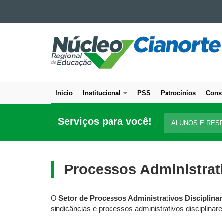
Ir para o conteúdo
NÚCLEO
Ir para a navegação
Ir para a busca
REGIONAL
Mapa do site
DE
EDUCAÇÃO
DE
Inicio
Institucional
PSS
Patrocínios
Cons
CIANORTE
Navegação
principal
Serviços para você!
ALUNOS E RES
Processos Administrati
O
Setor de Processos Administrativos Disciplinar
sindicâncias e processos administrativos disciplin