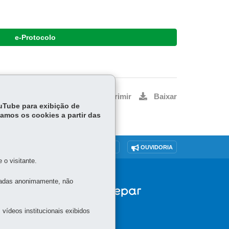
e-Protocolo
Voltar
Início
Imprimir
Baixar
ouTube para exibição de
tamos os cookies a partir das
O SITE
DENUNCIE CORRUPÇÃO
OUVIDORIA
o visitante.
tadas anonimamente, não
vídeos institucionais exibidos