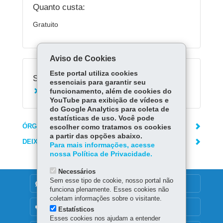
Quanto custa:
Gratuito
Aviso de Cookies
Este portal utiliza cookies
Serviços Relacionados:
essenciais para garantir seu
funcionamento, além de cookies do
Acessar Escola Digital
YouTube para exibição de vídeos e
do Google Analytics para coleta de
estatísticas de uso. Você pode
ÓRGÃO RESPONSÁVEL
escolher como tratamos os cookies
a partir das opções abaixo.
DEIXE SUA OPINIÃO
Para mais informações, acesse
nossa Política de Privacidade.
Necessários
Sem esse tipo de cookie, nosso portal não
DENUNCIE CORRUPÇÃO
funciona plenamente. Esses cookies não
coletam informações sobre o visitante.
OUVIDORIA
Estatísticos
Esses cookies nos ajudam a entender