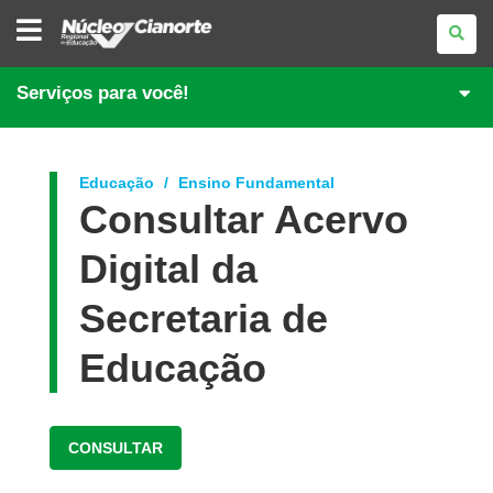
NÚCLEO
REGIONAL
DE
EDUCAÇÃO
DE
Serviços para você!
CIANORTE
Educação
Ensino Fundamental
Consultar Acervo
Digital da
Secretaria de
Educação
CONSULTAR