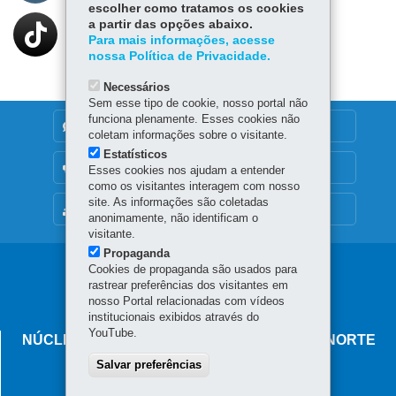
escolher como tratamos os cookies
a partir das opções abaixo.
Para mais informações, acesse
nossa Política de Privacidade.
Necessários
Sem esse tipo de cookie, nosso portal não
funciona plenamente. Esses cookies não
DENUNCIE CORRUPÇÃO
coletam informações sobre o visitante.
Estatísticos
OUVIDORIA
Esses cookies nos ajudam a entender
como os visitantes interagem com nosso
site. As informações são coletadas
MAPA DO SITE
anonimamente, não identificam o
visitante.
Propaganda
Navegação
Cookies de propaganda são usados para
rastrear preferências dos visitantes em
principal
nosso Portal relacionadas com vídeos
institucionais exibidos através do
YouTube.
NÚCLEO REGIONAL DE EDUCAÇÃO DE CIANORTE
Salvar preferências
Avenida Brasil, 2185
87.201-100
-
Cianorte
-
PR
MAPA