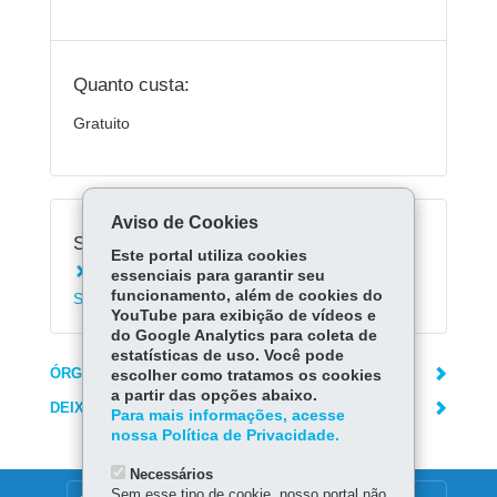
Quanto custa:
Gratuito
Aviso de Cookies
Serviços Relacionados:
Este portal utiliza cookies
Matricular-se em cursos técnicos da
essenciais para garantir seu
funcionamento, além de cookies do
Secretaria da Educação
YouTube para exibição de vídeos e
do Google Analytics para coleta de
estatísticas de uso. Você pode
ÓRGÃO RESPONSÁVEL
escolher como tratamos os cookies
a partir das opções abaixo.
DEIXE SUA OPINIÃO
Para mais informações, acesse
nossa Política de Privacidade.
Necessários
Sem esse tipo de cookie, nosso portal não