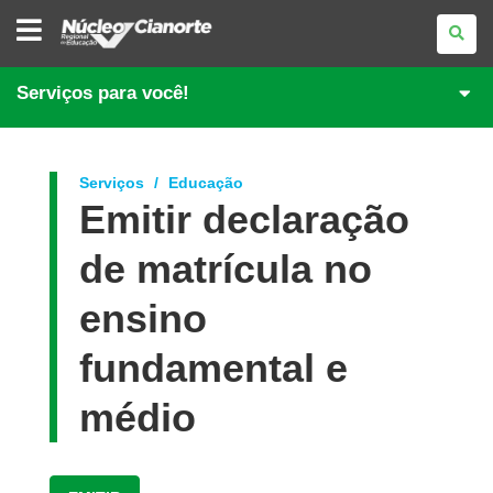
NÚCLEO
REGIONAL
DE
EDUCAÇÃO
DE
Serviços para você!
CIANORTE
Serviços
Educação
Emitir declaração
de matrícula no
ensino
fundamental e
médio