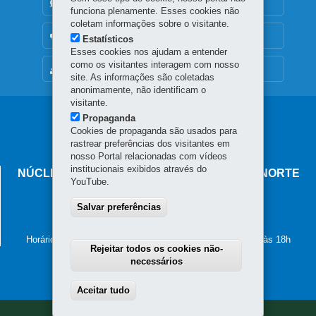
DENUNCIE CORRUPÇÃO
funciona plenamente. Esses cookies não
coletam informações sobre o visitante.
OUVIDORIA
Estatísticos
Esses cookies nos ajudam a entender
como os visitantes interagem com nosso
MAPA DO SITE
site. As informações são coletadas
anonimamente, não identificam o
visitante.
Navegação
Propaganda
Cookies de propaganda são usados para
principal
rastrear preferências dos visitantes em
nosso Portal relacionadas com vídeos
institucionais exibidos através do
NÚCLEO REGIONAL DE EDUCAÇÃO DE CIANORTE
YouTube.
Avenida Brasil, 2185
Salvar preferências
87.201-100
-
Cianorte
-
PR
MAPA
(44) 3619-8100
Horário de atendimento: de segunda a sexta-feira, das 8h às 18h
Rejeitar todos os cookies não-
necessários
Aceitar tudo
Withdraw consent