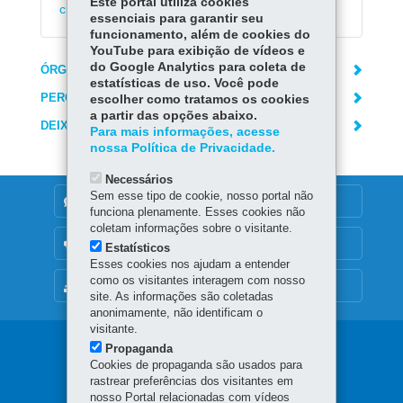
Este portal utiliza cookies
criança e do adolescente
essenciais para garantir seu
funcionamento, além de cookies do
YouTube para exibição de vídeos e
do Google Analytics para coleta de
ÓRGÃO RESPONSÁVEL
estatísticas de uso. Você pode
PERGUNTAS FREQUENTES
escolher como tratamos os cookies
a partir das opções abaixo.
DEIXE SUA OPINIÃO
Para mais informações, acesse
nossa Política de Privacidade.
Necessários
Sem esse tipo de cookie, nosso portal não
DENUNCIE CORRUPÇÃO
funciona plenamente. Esses cookies não
coletam informações sobre o visitante.
OUVIDORIA
Estatísticos
Esses cookies nos ajudam a entender
como os visitantes interagem com nosso
MAPA DO SITE
site. As informações são coletadas
anonimamente, não identificam o
visitante.
Navegação
Propaganda
Cookies de propaganda são usados para
principal
rastrear preferências dos visitantes em
nosso Portal relacionadas com vídeos