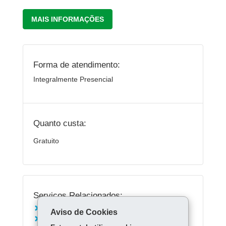
MAIS INFORMAÇÕES
Forma de atendimento:
Integralmente Presencial
Quanto custa:
Gratuito
Serviços Relacionados:
Consultar boletim escolar
Aviso de Cookies
Conhecer campanhas de valorização da