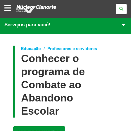
NÚCLEO
REGIONAL
DE
EDUCAÇÃO
DE
Serviços para você!
CIANORTE
Educação
Professores e servidores
Conhecer o
programa de
Combate ao
Abandono
Escolar