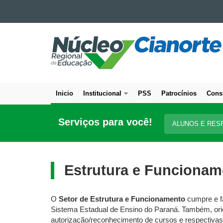
Ir para o conteúdo
NÚCLEO
Ir para a navegação
Ir para a busca
REGIONAL
Mapa do site
DE
EDUCAÇÃO
DE
Inicio
Institucional
PSS
Patrocínios
Cons
CIANORTE
Navegação
principal
Serviços para você!
ALUNOS E RES
Estrutura e Funcionam
O
Setor de Estrutura e Funcionamento
cumpre e fa
Sistema Estadual de Ensino do Paraná. Também, orie
autorização/reconhecimento de cursos e respectiva