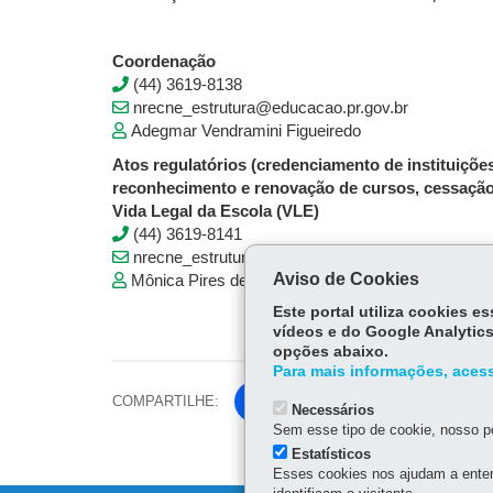
Coordenação
(44) 3619-8138
nrecne_estrutura@educacao.pr.gov.br
Adegmar Vendramini Figueiredo
Atos regulatórios (credenciamento de instituições
reconhecimento e renovação de cursos, cessação
Vida Legal da Escola (VLE)
(44) 3619-8141
nrecne_estrutura@educacao.pr.gov.br
Aviso de Cookies
Mônica Pires de Oliveira
Este portal utiliza cookies 
vídeos e do Google Analytics
opções abaixo.
Para mais informações, acess
COMPARTILHE:
Fa
Necessários
ce
Sem esse tipo de cookie, nosso po
Tw
bo
Estatísticos
itt
Esses cookies nos ajudam a enten
ok