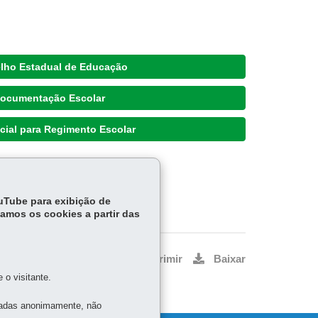
lho Estadual de Educação
ocumentação Escolar
cial para Regimento Escolar
ouTube para exibição de
tamos os cookies a partir das
Voltar
Início
Imprimir
Baixar
o visitante.
tadas anonimamente, não