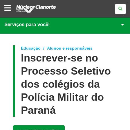
NÚCLEO
REGIONAL
DE
EDUCAÇÃO
DE
Serviços para você!
CIANORTE
Educação
Alunos e responsáveis
Inscrever-se no
Processo Seletivo
dos colégios da
Polícia Militar do
Paraná