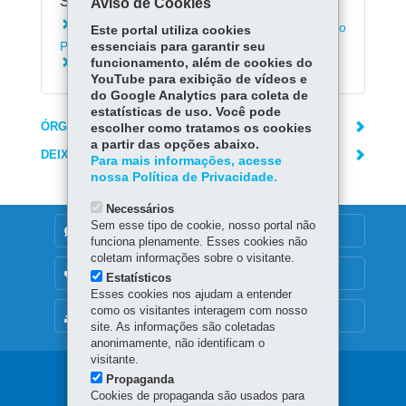
Serviços Relacionados:
Aviso de Cookies
Inscrever-se para seleção da Guarda Mirim do
Este portal utiliza cookies
Paraná
essenciais para garantir seu
funcionamento, além de cookies do
Consultar boletim escolar
YouTube para exibição de vídeos e
do Google Analytics para coleta de
estatísticas de uso. Você pode
ÓRGÃO RESPONSÁVEL
escolher como tratamos os cookies
a partir das opções abaixo.
DEIXE SUA OPINIÃO
Para mais informações, acesse
nossa Política de Privacidade.
Necessários
Sem esse tipo de cookie, nosso portal não
DENUNCIE CORRUPÇÃO
funciona plenamente. Esses cookies não
coletam informações sobre o visitante.
OUVIDORIA
Estatísticos
Esses cookies nos ajudam a entender
como os visitantes interagem com nosso
MAPA DO SITE
site. As informações são coletadas
anonimamente, não identificam o
visitante.
Navegação
Propaganda
Cookies de propaganda são usados para