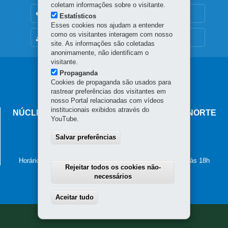
coletam informações sobre o visitante.
OUVIDORIA
Estatísticos
Esses cookies nos ajudam a entender
como os visitantes interagem com nosso
MAPA DO SITE
site. As informações são coletadas
anonimamente, não identificam o
visitante.
Navegação
Propaganda
Cookies de propaganda são usados para
principal
rastrear preferências dos visitantes em
nosso Portal relacionadas com vídeos
institucionais exibidos através do
NÚCLEO REGIONAL DE EDUCAÇÃO DE CIANORTE
YouTube.
Avenida Brasil, 2185
Salvar preferências
87.201-100
-
Cianorte
-
PR
MAPA
(44) 3619-8100
Horário de atendimento: de segunda a sexta-feira, das 8h às 18h
Rejeitar todos os cookies não-
necessários
Aceitar tudo
Withdraw consent