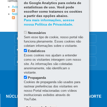
Termos de editoria para notícias.
do Google Analytics para coleta de
Avisos
(280)
estatísticas de uso. Você pode
escolher como tratamos os cookies
Notícias
(64)
a partir das opções abaixo.
Para mais informações, acesse
nossa Política de Privacidade.
Necessários
Sem esse tipo de cookie, nosso portal não
DENUNCIE CORRUPÇÃO
funciona plenamente. Esses cookies não
coletam informações sobre o visitante.
OUVIDORIA
Estatísticos
Esses cookies nos ajudam a entender
como os visitantes interagem com nosso
MAPA DO SITE
site. As informações são coletadas
anonimamente, não identificam o
visitante.
Navegação
Propaganda
Cookies de propaganda são usados para
principal
rastrear preferências dos visitantes em
nosso Portal relacionadas com vídeos
institucionais exibidos através do
NÚCLEO REGIONAL DE EDUCAÇÃO DE CIANORTE
YouTube.
Avenida Brasil, 2185