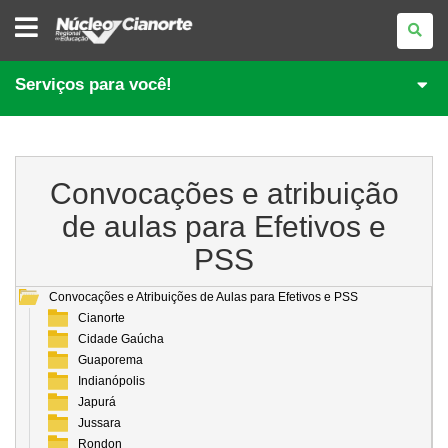
NÚCLEO
REGIONAL
DE
EDUCAÇÃO
DE
Serviços para você!
CIANORTE
Convocações e atribuição
de aulas para Efetivos e
PSS
Convocações e Atribuições de Aulas para Efetivos e PSS
Cianorte
Cidade Gaúcha
Guaporema
Indianópolis
Japurá
Jussara
Rondon